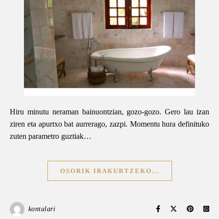
Hiru minutu neraman bainuontzian, gozo-gozo. Gero lau izan
ziren eta apurtxo bat aurrerago, zazpi. Momentu hura definituko
zuten parametro guztiak…
OSORIK IRAKURTZEKO...
kontalari