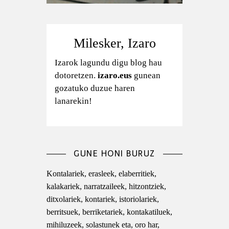
Milesker, Izaro
Izarok lagundu digu blog hau
dotoretzen.
izaro.eus
gunean
gozatuko duzue haren
lanarekin!
GUNE HONI BURUZ
Kontalariek, erasleek, elaberritiek,
kalakariek, narratzaileek, hitzontziek,
ditxolariek, kontariek, istoriolariek,
berritsuek, berriketariek, kontakatiluek,
mihiluzeek, solastunek eta, oro har,