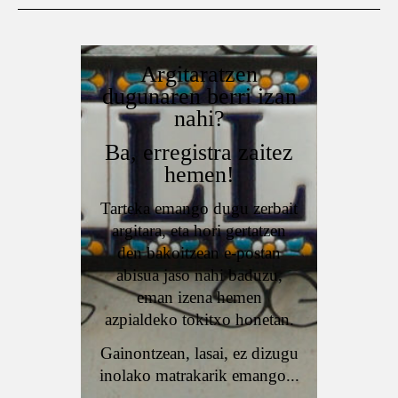
Argitaratzen
dugunaren berri izan
nahi?
Ba, erregistra zaitez
hemen!
Tarteka emango dugu zerbait
argitara, eta hori gertatzen
den bakoitzean e-postan
abisua jaso nahi baduzu,
eman izena hemen
azpialdeko tokitxo honetan.
Gainontzean, lasai, ez dizugu
inolako matrakarik emango...