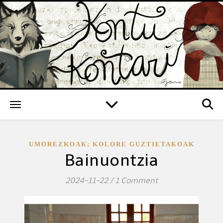
UMOREZKOAK; KOLORE GUZTIETAKOAK
Bainuontzia
2024-11-22
/
1 Comment