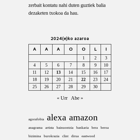
zerbait kontatu nahi duten guztiek balia
dezaketen txokoa da hau.
2024(e)ko azaroa
A
A
A
O
O
L
I
1
2
3
4
5
6
7
8
9
10
11
12
13
14
15
16
17
18
19
20
21
22
23
24
25
26
27
28
29
30
« Urr
Abe »
alexa
amazon
agorafobia
anagrama
artista
bainuontzia
bankaria
bera
beroa
bizimina
burokrazia
clint
dirua
eastwood