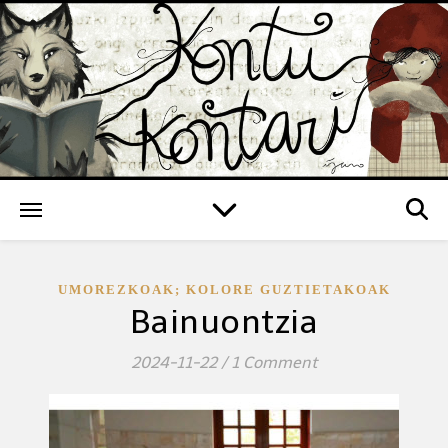
UMOREZKOAK; KOLORE GUZTIETAKOAK
Bainuontzia
2024-11-22
/
1 Comment