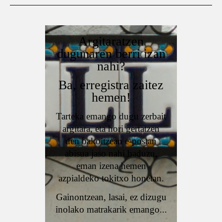
Argitaratzen
dugunaren berri izan
nahi?
Ba, erregistra zaitez
hemen!
Tarteka emango dugu zerbait
argitara, eta hori gertatzen
den bakoitzean e-postan
abisua jaso nahi baduzu,
eman izena hemen
azpialdeko tokitxo honetan.
Gainontzean, lasai, ez dizugu
inolako matrakarik emango...