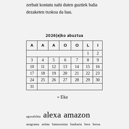
zerbait kontatu nahi duten guztiek balia
dezaketen txokoa da hau.
2026(e)ko abuztua
A
A
A
O
O
L
I
1
2
3
4
5
6
7
8
9
10
11
12
13
14
15
16
17
18
19
20
21
22
23
24
25
26
27
28
29
30
31
« Eka
alexa
amazon
agorafobia
anagrama
artista
bainuontzia
bankaria
bera
beroa