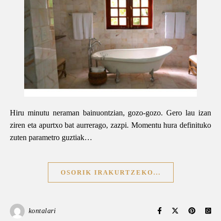
Hiru minutu neraman bainuontzian, gozo-gozo. Gero lau izan
ziren eta apurtxo bat aurrerago, zazpi. Momentu hura definituko
zuten parametro guztiak…
OSORIK IRAKURTZEKO...
kontalari