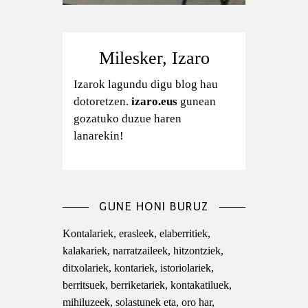
Milesker, Izaro
Izarok lagundu digu blog hau
dotoretzen.
izaro.eus
gunean
gozatuko duzue haren
lanarekin!
GUNE HONI BURUZ
Kontalariek, erasleek, elaberritiek,
kalakariek, narratzaileek, hitzontziek,
ditxolariek, kontariek, istoriolariek,
berritsuek, berriketariek, kontakatiluek,
mihiluzeek, solastunek eta, oro har,