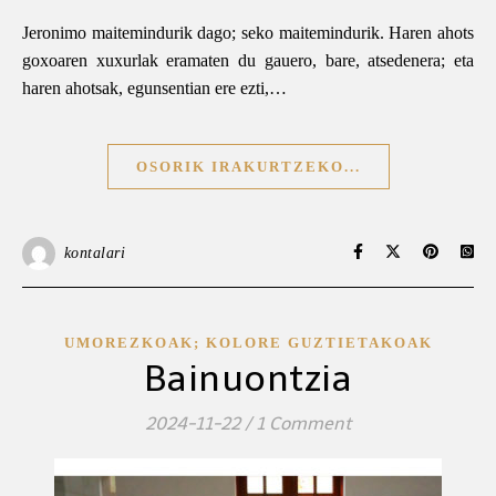
Jeronimo maitemindurik dago; seko maitemindurik. Haren ahots
goxoaren xuxurlak eramaten du gauero, bare, atsedenera; eta
haren ahotsak, egunsentian ere ezti,…
OSORIK IRAKURTZEKO...
kontalari
UMOREZKOAK; KOLORE GUZTIETAKOAK
Bainuontzia
2024-11-22
/
1 Comment