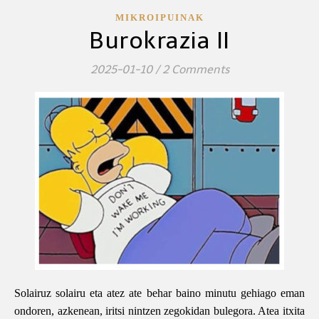
MIKROIPUINAK
Burokrazia II
2025-01-10
/
2 Comments
Solairuz solairu eta atez ate behar baino minutu gehiago eman
ondoren, azkenean, iritsi nintzen zegokidan bulegora. Atea itxita