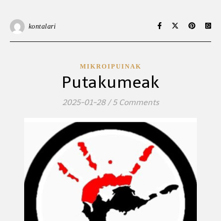
kontalari
MIKROIPUINAK
Putakumeak
2025-01-28
/
5 Comments