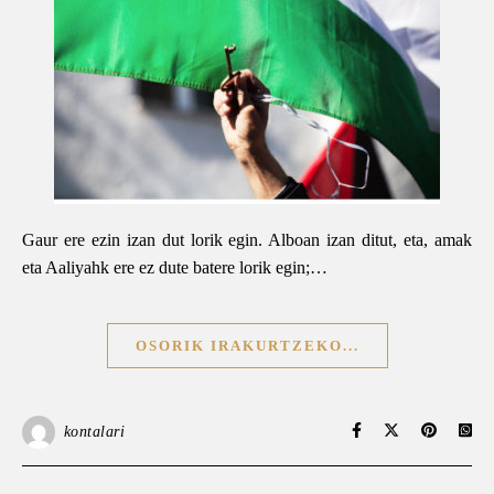
Gaur ere ezin izan dut lorik egin. Alboan izan ditut, eta, amak
eta Aaliyahk ere ez dute batere lorik egin;…
OSORIK IRAKURTZEKO...
kontalari