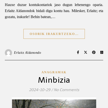
Hauxe duzue kontukontariok jaso dugun lehenengo oparia.
Erlaitz Aldanondok bidali digu kontu hau. Milesker, Erlaitz; eta
gozatu, irakurle! Behin batean,…
OSORIK IRAKURTZEKO...
Erlaitz Aldanondo
ANAGRAMAK
Minbizia
2024-10-29
/
No Comments