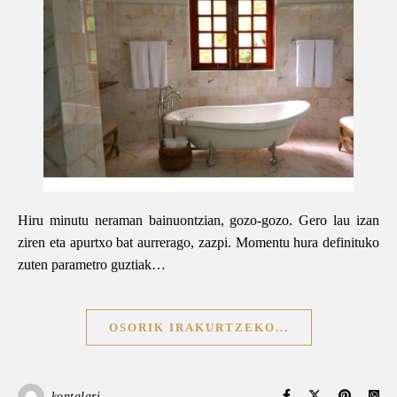
Hiru minutu neraman bainuontzian, gozo-gozo. Gero lau izan
ziren eta apurtxo bat aurrerago, zazpi. Momentu hura definituko
zuten parametro guztiak…
OSORIK IRAKURTZEKO...
kontalari