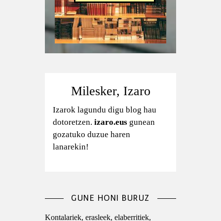
Milesker, Izaro
Izarok lagundu digu blog hau
dotoretzen.
izaro.eus
gunean
gozatuko duzue haren
lanarekin!
GUNE HONI BURUZ
Kontalariek, erasleek, elaberritiek,