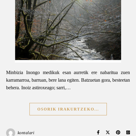
Minbizia Inongo medikuk esan aurretik ere nabaritua zuen
karramarroa, barruan, bere lana egiten. Batzuetan gora, besteetan
behera. Inoiz astiroxeago; sarri,…
OSORIK IRAKURTZEKO...
kontalari