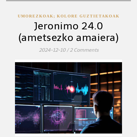
UMOREZKOAK; KOLORE GUZTIETAKOAK
Jeronimo 24.0
(ametsezko amaiera)
2024-12-10
/
2 Comments