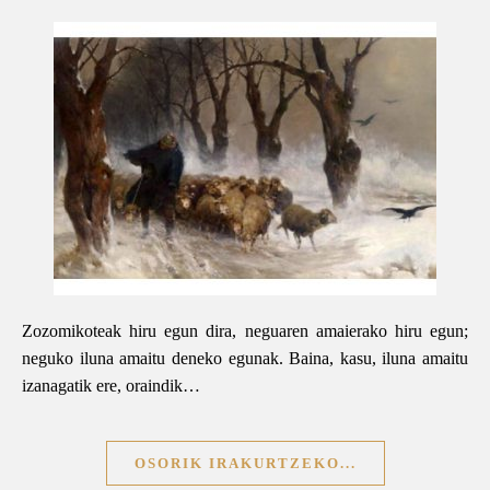
Zozomikoteak hiru egun dira, neguaren amaierako hiru egun;
neguko iluna amaitu deneko egunak. Baina, kasu, iluna amaitu
izanagatik ere, oraindik…
OSORIK IRAKURTZEKO...