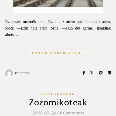
Ezin naiz metrotik atera. Ezin naiz metro puta honetatik atera,
joder. —Ezin naiz atera, ostia! —egin dut garrasi, itoaldiak
ahotsa…
OSORIK IRAKURTZEKO...
kontalari
SERIOXEAGOAK
Zozomikoteak
2025-02-24
/
4 Comments