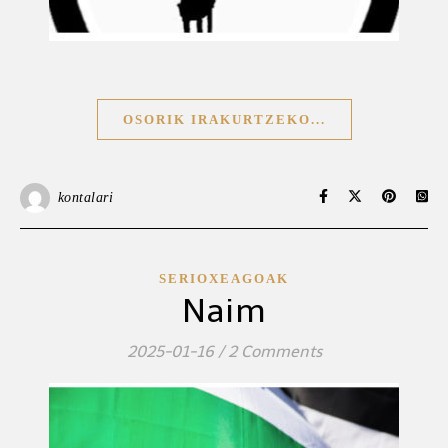
OSORIK IRAKURTZEKO...
kontalari
SERIOXEAGOAK
Naim
2025-01-16
/
2 Comments