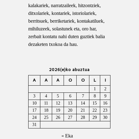
kalakariek, narratzaileek, hitzontziek,
ditxolariek, kontariek, istoriolariek,
berritsuek, berriketariek, kontakatiluek,
mihiluzeek, solastunek eta, oro har,
zerbait kontatu nahi duten guztiek balia
dezaketen txokoa da hau.
2026(e)ko abuztua
A
A
A
O
O
L
I
1
2
3
4
5
6
7
8
9
10
11
12
13
14
15
16
17
18
19
20
21
22
23
24
25
26
27
28
29
30
31
« Eka