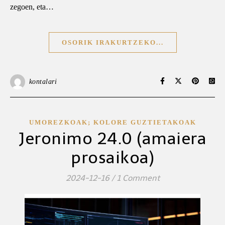
zegoen, eta…
OSORIK IRAKURTZEKO...
kontalari
UMOREZKOAK; KOLORE GUZTIETAKOAK
Jeronimo 24.0 (amaiera
prosaikoa)
2024-12-16
/
1 Comment