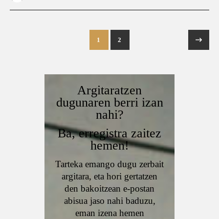
1
2
Argitaratzen
dugunaren berri izan
nahi?
Ba, erregistra zaitez
hemen!
Tarteka emango dugu zerbait
argitara, eta hori gertatzen
den bakoitzean e-postan
abisua jaso nahi baduzu,
eman izena hemen