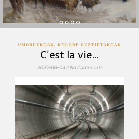
UMOREZKOAK; KOLORE GUZTIETAKOAK
C’est la vie…
2025-06-04
/
No Comments