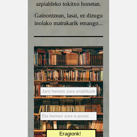
azpialdeko tokitxo honetan.
Gainontzean, lasai, ez dizugu
inolako matrakarik emango...
Erabiltzaile izena
E-posta