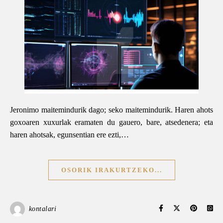
Jeronimo maitemindurik dago; seko maitemindurik. Haren ahots
goxoaren xuxurlak eramaten du gauero, bare, atsedenera; eta
haren ahotsak, egunsentian ere ezti,…
OSORIK IRAKURTZEKO...
kontalari