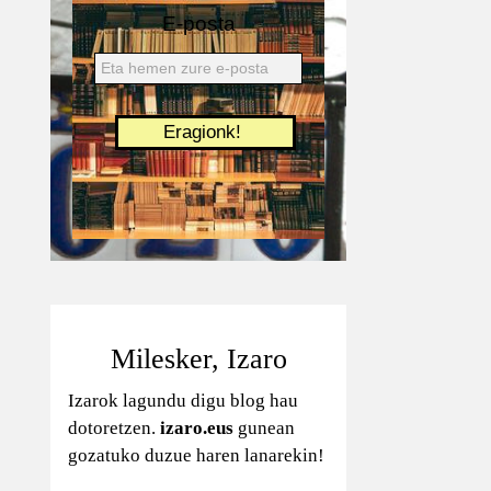
E-posta
Milesker, Izaro
Izarok lagundu digu blog hau
dotoretzen.
izaro.eus
gunean
gozatuko duzue haren lanarekin!