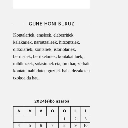
GUNE HONI BURUZ
Kontalariek, erasleek, elaberritiek,
kalakariek, narratzaileek, hitzontziek,
ditxolariek, kontariek, istoriolariek,
berritsuek, berriketariek, kontakatiluek,
mihiluzeek, solastunek eta, oro har, zerbait
kontatu nahi duten guztiek balia dezaketen
txokoa da hau.
2024(e)ko azaroa
A
A
A
O
O
L
I
1
2
3
4
5
6
7
8
9
10