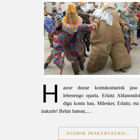
H
auxe duzue kontukontariok jaso
lehenengo oparia. Erlaitz Aldanondo
digu kontu hau. Milesker, Erlaitz; eta
irakurle! Behin batean,…
OSORIK IRAKURTZEKO...