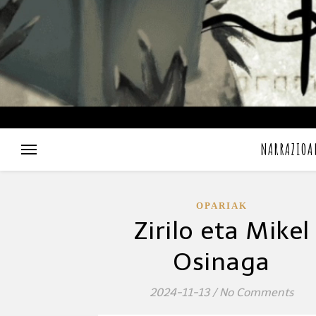
NARRAZIOA
OPARIAK
Zirilo eta Mikel
Osinaga
2024-11-13
/
No Comments