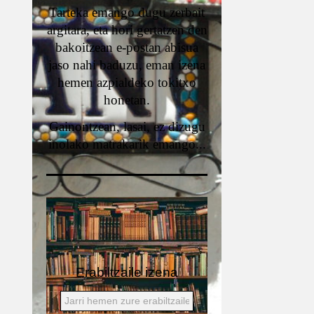
Tarteka emango dugu zerbait
argitara, eta hori gertatzen den
bakoitzean e-postan abisua
jaso nahi baduzu, eman izena
hemen azpialdeko tokitxo
honetan.
Gainontzean, lasai, ez dizugu
inolako matrakarik emango...
Erabiltzaile izena