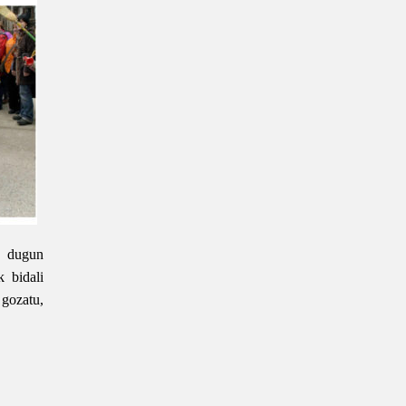
 dugun
k bidali
 gozatu,