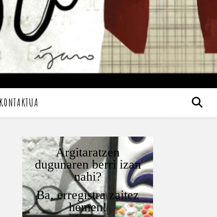
KONTAKTUA
Argitaratzen
dugunaren berri izan
nahi?
Ba, erregistra zaitez
hemen!