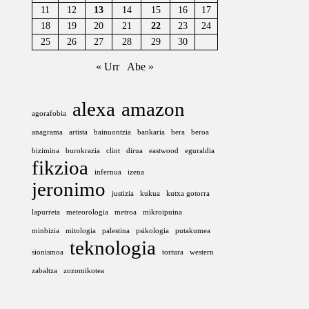
11
12
13
14
15
16
17
18
19
20
21
22
23
24
25
26
27
28
29
30
« Urr
Abe »
alexa
amazon
agorafobia
anagrama
artista
bainuontzia
bankaria
bera
beroa
bizimina
burokrazia
clint
dirua
eastwood
eguraldia
fikzioa
infernua
izena
jeronimo
justizia
kukua
kutxa gotorra
lapurreta
meteorologia
metroa
mikroipuina
minbizia
mitologia
palestina
psikologia
putakumea
teknologia
sionismoa
tortura
western
zabaltza
zozomikotea