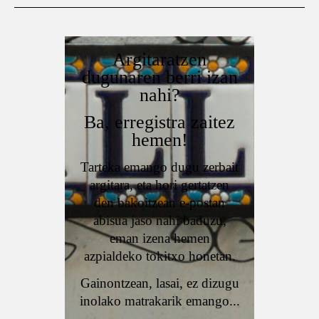
Argitaratzen
dugunaren berri izan
nahi?
Ba, erregistra zaitez
hemen!
Tarteka emango dugu zerbait
argitara, eta hori gertatzen
den bakoitzean e-postan
abisua jaso nahi baduzu,
eman izena hemen
azpialdeko tokitxo honetan.
Gainontzean, lasai, ez dizugu
inolako matrakarik emango...