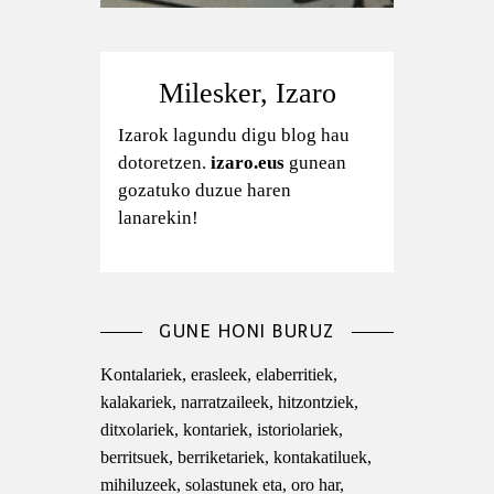
Milesker, Izaro
Izarok lagundu digu blog hau
dotoretzen.
izaro.eus
gunean
gozatuko duzue haren
lanarekin!
GUNE HONI BURUZ
Kontalariek, erasleek, elaberritiek,
kalakariek, narratzaileek, hitzontziek,
ditxolariek, kontariek, istoriolariek,
berritsuek, berriketariek, kontakatiluek,
mihiluzeek, solastunek eta, oro har,