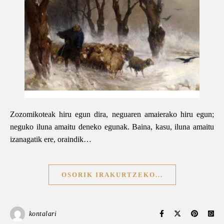
Zozomikoteak hiru egun dira, neguaren amaierako hiru egun;
neguko iluna amaitu deneko egunak. Baina, kasu, iluna amaitu
izanagatik ere, oraindik…
OSORIK IRAKURTZEKO...
kontalari