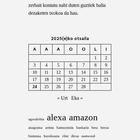
zerbait kontatu nahi duten guztiek balia
dezaketen txokoa da hau.
2025(e)ko otsaila
A
A
A
O
O
L
I
1
2
3
4
5
6
7
8
9
10
11
12
13
14
15
16
17
18
19
20
21
22
23
24
25
26
27
28
« Urt
Eka »
alexa
amazon
agorafobia
anagrama
artista
bainuontzia
bankaria
bera
beroa
bizimina
burokrazia
clint
dirua
eastwood