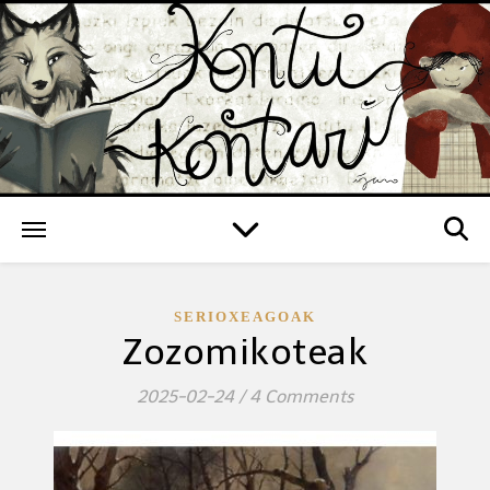
SERIOXEAGOAK
Zozomikoteak
2025-02-24
/
4 Comments